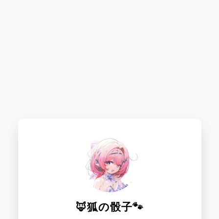
🦊狐の骰子🐾